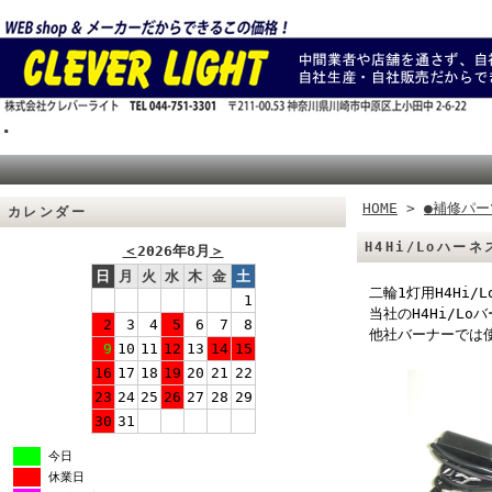
.
HOME
>
●補修パー
カレンダー
H4Hi/Loハー
＜
2026年8月
＞
日
月
火
水
木
金
土
二輪1灯用H4Hi
1
当社のH4Hi/L
2
3
4
5
6
7
8
他社バーナーでは
9
10
11
12
13
14
15
16
17
18
19
20
21
22
23
24
25
26
27
28
29
30
31
今日
休業日