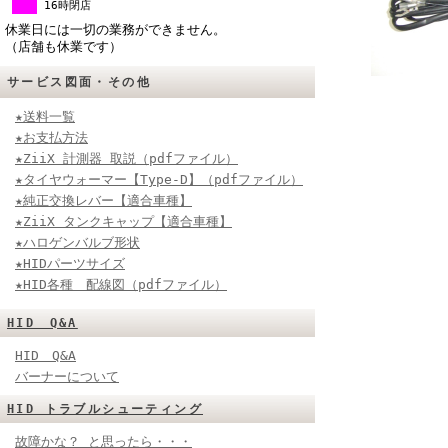
16時閉店
休業日には一切の業務ができません。
（店舗も休業です）
サービス図面・その他
★送料一覧
★お支払方法
★ZiiX 計測器 取説（pdfファイル）
★タイヤウォーマー【Type-D】（pdfファイル）
★純正交換レバー【適合車種】
★ZiiX タンクキャップ【適合車種】
★ハロゲンバルブ形状
★HIDパーツサイズ
★HID各種 配線図（pdfファイル）
HID Q&A
HID Q&A
バーナーについて
HID トラブルシューティング
故障かな？ と思ったら・・・