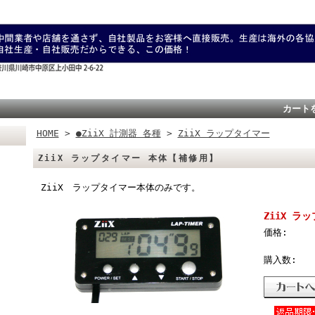
カート
HOME
>
●ZiiX 計測器 各種
>
ZiiX ラップタイマー
ZiiX ラップタイマー 本体【補修用】
ZiiX ラップタイマー本体のみです。
ZiiX ラ
価格:
購入数: