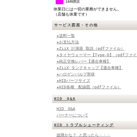
16時閉店
休業日には一切の業務ができません。
（店舗も休業です）
サービス図面・その他
★送料一覧
★お支払方法
★ZiiX 計測器 取説（pdfファイル）
★タイヤウォーマー【Type-D】（pdfファ
★純正交換レバー【適合車種】
★ZiiX タンクキャップ【適合車種】
★ハロゲンバルブ形状
★HIDパーツサイズ
★HID各種 配線図（pdfファイル）
HID Q&A
HID Q&A
バーナーについて
HID トラブルシューティング
故障かな？ と思ったら・・・