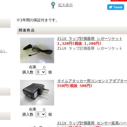
拡大表示
※1年間の保証付きです。
関連商品
ZiiX ラップ計測器用 シガーソケット
1,320円(税抜 1,200円)
ZiiX ラップ計測器用 シガーソケット
イル）
在庫 ○
購入数
個
タイムアタッカー用コンセントアダプタ
550円(税抜 500円)
在庫 ○
購入数
個
ZiiX ラップ計測器用 センサー延長ハー