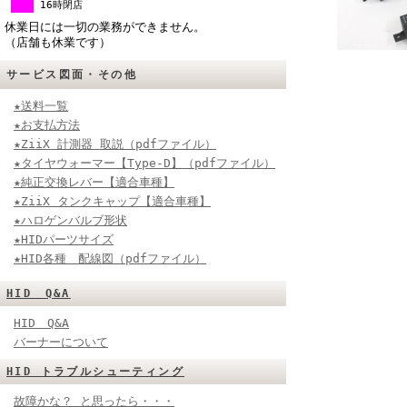
16時閉店
休業日には一切の業務ができません。
（店舗も休業です）
サービス図面・その他
★送料一覧
★お支払方法
★ZiiX 計測器 取説（pdfファイル）
★タイヤウォーマー【Type-D】（pdfファイル）
★純正交換レバー【適合車種】
★ZiiX タンクキャップ【適合車種】
★ハロゲンバルブ形状
★HIDパーツサイズ
★HID各種 配線図（pdfファイル）
HID Q&A
HID Q&A
バーナーについて
HID トラブルシューティング
故障かな？ と思ったら・・・