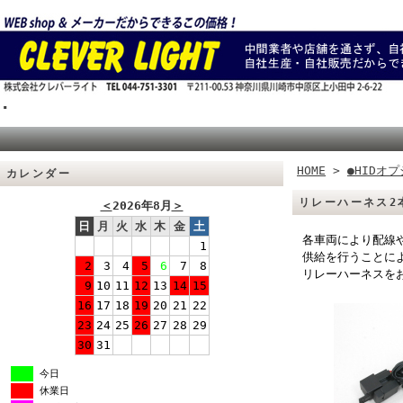
.
HOME
>
●HIDオ
カレンダー
リレーハーネス2
＜
2026年8月
＞
日
月
火
水
木
金
土
各車両により配線
1
供給を行うことによ
2
3
4
5
6
7
8
リレーハーネスを
9
10
11
12
13
14
15
16
17
18
19
20
21
22
23
24
25
26
27
28
29
30
31
今日
休業日