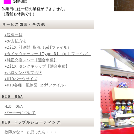
16時閉店
休業日には一切の業務ができません。
（店舗も休業です）
サービス図面・その他
★送料一覧
★お支払方法
★ZiiX 計測器 取説（pdfファイル）
★タイヤウォーマー【Type-D】（pdfファイル）
★純正交換レバー【適合車種】
★ZiiX タンクキャップ【適合車種】
★ハロゲンバルブ形状
★HIDパーツサイズ
★HID各種 配線図（pdfファイル）
HID Q&A
HID Q&A
バーナーについて
HID トラブルシューティング
故障かな？ と思ったら・・・