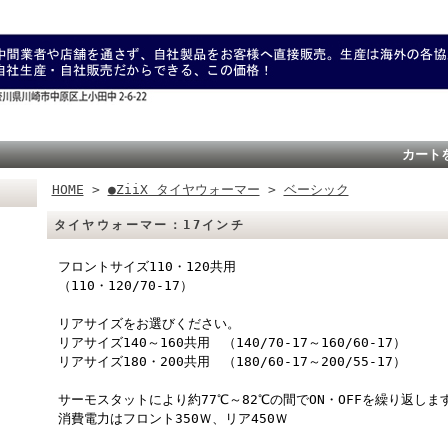
カート
HOME
>
●ZiiX タイヤウォーマー
>
ベーシック
タイヤウォーマー：17インチ
フロントサイズ110・120共用
（110・120/70-17）
リアサイズをお選びください。
リアサイズ140～160共用 （140/70-17～160/60-17）
リアサイズ180・200共用 （180/60-17～200/55-17）
サーモスタットにより約77℃～82℃の間でON・OFFを繰り返しま
消費電力はフロント350Ｗ、リア450Ｗ