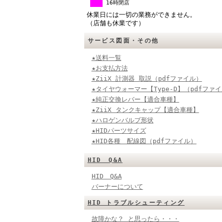
16時閉店
休業日には一切の業務ができません。
（店舗も休業です）
サービス図面・その他
★送料一覧
★お支払方法
★ZiiX 計測器 取説（pdfファイル）
★タイヤウォーマー【Type-D】（pdfファ
★純正交換レバー【適合車種】
★ZiiX タンクキャップ【適合車種】
★ハロゲンバルブ形状
★HIDパーツサイズ
★HID各種 配線図（pdfファイル）
HID Q&A
HID Q&A
バーナーについて
HID トラブルシューティング
故障かな？ と思ったら・・・