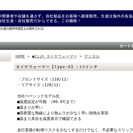
カート
HOME
>
●ZiiX タイヤウォーマー
>
デジタル
タイヤウォーマー【Type-D】：12インチ
・フロントサイズ（110/12）
・リアサイズ（120/12）
当社ベーシックモデル比
■温度設定が可能 （99.9℃まで）
■温まりが早い
■高密度な熱線により熱ムラが少なく早い加熱を実現
■温まり具合を温度表示で確認できる
走行直後の転倒リスクを少なくするだけでなく、不必要なスリップ