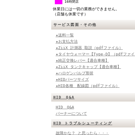
16時閉店
休業日には一切の業務ができません。
（店舗も休業です）
サービス図面・その他
★送料一覧
★お支払方法
★ZiiX 計測器 取説（pdfファイル）
★タイヤウォーマー【Type-D】（pdfファ
★純正交換レバー【適合車種】
★ZiiX タンクキャップ【適合車種】
★ハロゲンバルブ形状
★HIDパーツサイズ
★HID各種 配線図（pdfファイル）
HID Q&A
HID Q&A
バーナーについて
HID トラブルシューティング
故障かな？ と思ったら・・・